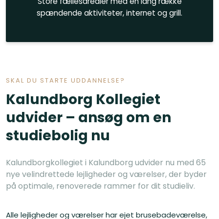
Store fællesarealer med en lang række
spændende aktiviteter, internet og grill.
SKAL DU STARTE UDDANNELSE?
Kalundborg Kollegiet
udvider – ansøg om en
studiebolig nu
Kalundborgkollegiet i Kalundborg udvider nu med 65
nye velindrettede lejligheder og værelser, der byder
på optimale, renoverede rammer for dit studieliv.
Alle lejligheder og værelser har ejet brusebadeværelse,