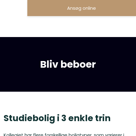
Ansøg online
Bliv beboer
Studiebolig i 3 enkle trin​
Kollegiet har flere forskellige boligtyper, som varierer i