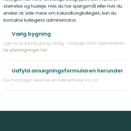
størrelse og husleje. Hvis du har spørgsmål eller hvis du
ønsker at vide mere om Kalundborgkollegiet, kan du
kontakte kollegiets administrator.​
Vælg bygning​
Lige nu er kun Bygning 1 ledig – kollegie med fælleskøkken.
Se plantegninger her
.
Udfyld ansøgningsformularen herunder
Du modtager herefter en bekræftelse fra os.